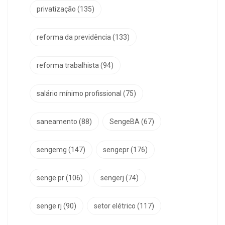
privatização
(135)
reforma da previdência
(133)
reforma trabalhista
(94)
salário mínimo profissional
(75)
saneamento
(88)
SengeBA
(67)
sengemg
(147)
sengepr
(176)
senge pr
(106)
sengerj
(74)
senge rj
(90)
setor elétrico
(117)