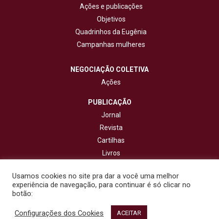
Ações e publicações
Objetivos
Quadrinhos da Eugênia
Campanhas mulheres
NEGOCIAÇÃO COLETIVA
Ações
PUBLICAÇÃO
Jornal
Revista
Cartilhas
Livros
Cadernos
Usamos cookies no site pra dar a você uma melhor
experiência de navegação, para continuar é só clicar no
CONTATO
botão:
Configurações dos Cookies
© 2020 - Fisenge - Federação Interestadual de Sindicatos de
ACEITAR