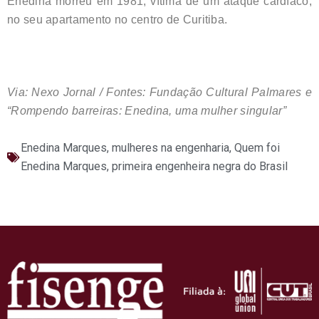
Enedina morreu em 1981, vítima de um ataque cardíaco,
no seu apartamento no centro de Curitiba.
Via: Nexo Jornal / Fontes: Fundação Cultural Palmares e
“Rompendo barreiras: Enedina, uma mulher singular”
Enedina Marques
,
mulheres na engenharia
,
Quem foi
Enedina Marques, primeira engenheira negra do Brasil