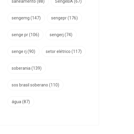
saneamento
(88)
SengeBA
(67)
sengemg
(147)
sengepr
(176)
senge pr
(106)
sengerj
(74)
senge rj
(90)
setor elétrico
(117)
soberania
(139)
sos brasil soberano
(110)
água
(87)