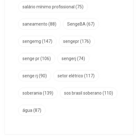
salário mínimo profissional
(75)
saneamento
(88)
SengeBA
(67)
sengemg
(147)
sengepr
(176)
senge pr
(106)
sengerj
(74)
senge rj
(90)
setor elétrico
(117)
soberania
(139)
sos brasil soberano
(110)
água
(87)