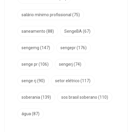
salário mínimo profissional
(75)
saneamento
(88)
SengeBA
(67)
sengemg
(147)
sengepr
(176)
senge pr
(106)
sengerj
(74)
senge rj
(90)
setor elétrico
(117)
soberania
(139)
sos brasil soberano
(110)
água
(87)