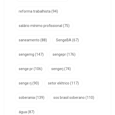
reforma trabalhista
(94)
salário mínimo profissional
(75)
saneamento
(88)
SengeBA
(67)
sengemg
(147)
sengepr
(176)
senge pr
(106)
sengerj
(74)
senge rj
(90)
setor elétrico
(117)
soberania
(139)
sos brasil soberano
(110)
água
(87)