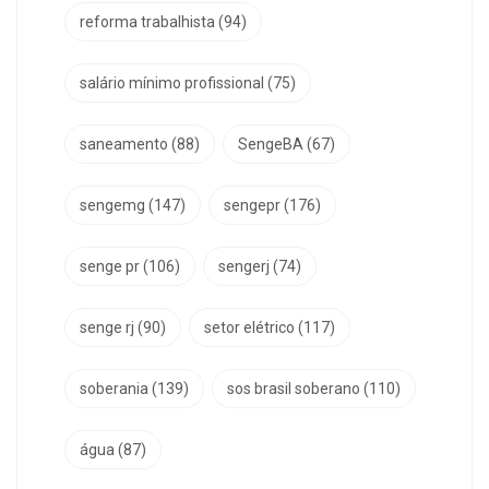
reforma trabalhista
(94)
salário mínimo profissional
(75)
saneamento
(88)
SengeBA
(67)
sengemg
(147)
sengepr
(176)
senge pr
(106)
sengerj
(74)
senge rj
(90)
setor elétrico
(117)
soberania
(139)
sos brasil soberano
(110)
água
(87)