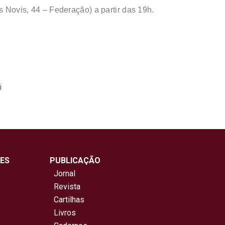
s Novis, 44 – Federação) a partir das 19h.
i
ES
PUBLICAÇÃO
Jornal
Revista
Cartilhas
Livros