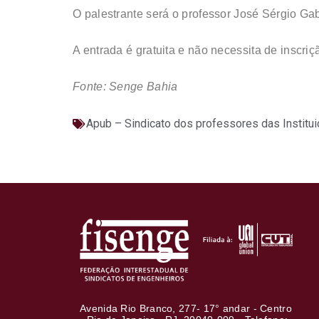
O palestrante será o professor José Sérgio Gab
A entrada é gratuita e não necessita de inscriç
Fonte: Senge Bahia
Apub – Sindicato dos professores das Institui
Avenida Rio Branco, 277- 17° andar - Centro