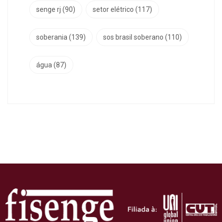
senge rj
(90)
setor elétrico
(117)
soberania
(139)
sos brasil soberano
(110)
água
(87)