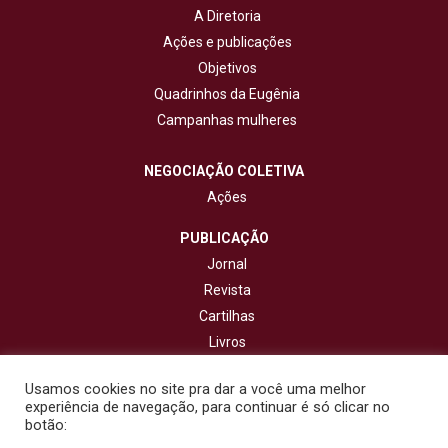
A Diretoria
Ações e publicações
Objetivos
Quadrinhos da Eugênia
Campanhas mulheres
NEGOCIAÇÃO COLETIVA
Ações
PUBLICAÇÃO
Jornal
Revista
Cartilhas
Livros
Cadernos
Usamos cookies no site pra dar a você uma melhor
experiência de navegação, para continuar é só clicar no
CONTATO
botão: