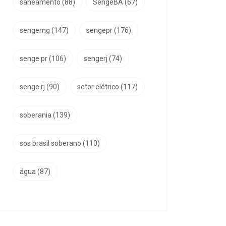
saneamento
(88)
SengeBA
(67)
sengemg
(147)
sengepr
(176)
senge pr
(106)
sengerj
(74)
senge rj
(90)
setor elétrico
(117)
soberania
(139)
sos brasil soberano
(110)
água
(87)