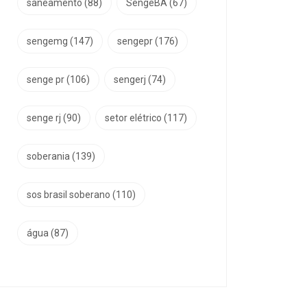
saneamento
(88)
SengeBA
(67)
sengemg
(147)
sengepr
(176)
senge pr
(106)
sengerj
(74)
senge rj
(90)
setor elétrico
(117)
soberania
(139)
sos brasil soberano
(110)
água
(87)