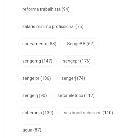
reforma trabalhista
(94)
salário mínimo profissional
(75)
saneamento
(88)
SengeBA
(67)
sengemg
(147)
sengepr
(176)
senge pr
(106)
sengerj
(74)
senge rj
(90)
setor elétrico
(117)
soberania
(139)
sos brasil soberano
(110)
água
(87)