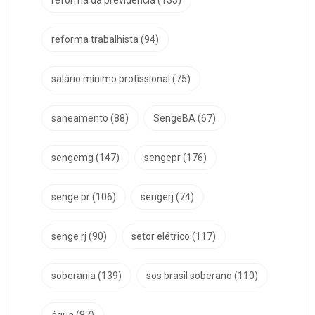
reforma trabalhista
(94)
salário mínimo profissional
(75)
saneamento
(88)
SengeBA
(67)
sengemg
(147)
sengepr
(176)
senge pr
(106)
sengerj
(74)
senge rj
(90)
setor elétrico
(117)
soberania
(139)
sos brasil soberano
(110)
água
(87)