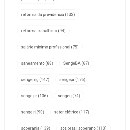
reforma da previdência
(133)
reforma trabalhista
(94)
salário mínimo profissional
(75)
saneamento
(88)
SengeBA
(67)
sengemg
(147)
sengepr
(176)
senge pr
(106)
sengerj
(74)
senge rj
(90)
setor elétrico
(117)
soberania
(139)
sos brasil soberano
(110)