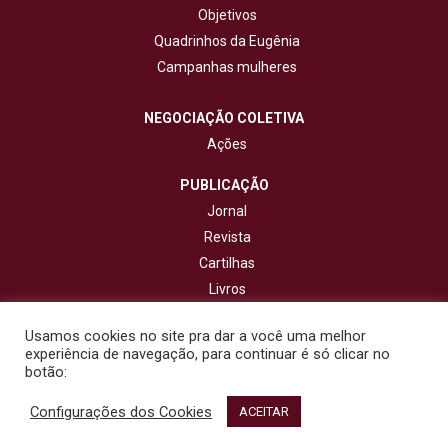
Objetivos
Quadrinhos da Eugênia
Campanhas mulheres
NEGOCIAÇÃO COLETIVA
Ações
PUBLICAÇÃO
Jornal
Revista
Cartilhas
Livros
Cadernos
Usamos cookies no site pra dar a você uma melhor
experiência de navegação, para continuar é só clicar no
CONTATO
botão:
Configurações dos Cookies
© 2020 - Fisenge - Federação Interestadual de Sindicatos de
ACEITAR
Engenheiros. Todos os direitos reservados. Design por
NetartWeb