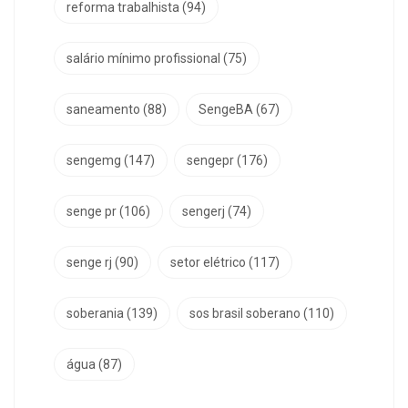
reforma trabalhista
(94)
salário mínimo profissional
(75)
saneamento
(88)
SengeBA
(67)
sengemg
(147)
sengepr
(176)
senge pr
(106)
sengerj
(74)
senge rj
(90)
setor elétrico
(117)
soberania
(139)
sos brasil soberano
(110)
água
(87)