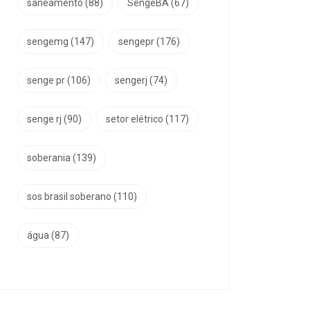
saneamento
(88)
SengeBA
(67)
sengemg
(147)
sengepr
(176)
senge pr
(106)
sengerj
(74)
senge rj
(90)
setor elétrico
(117)
soberania
(139)
sos brasil soberano
(110)
água
(87)