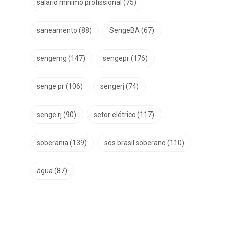
salário mínimo profissional
(75)
saneamento
(88)
SengeBA
(67)
sengemg
(147)
sengepr
(176)
senge pr
(106)
sengerj
(74)
senge rj
(90)
setor elétrico
(117)
soberania
(139)
sos brasil soberano
(110)
água
(87)