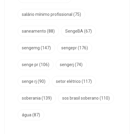
salário mínimo profissional
(75)
saneamento
(88)
SengeBA
(67)
sengemg
(147)
sengepr
(176)
senge pr
(106)
sengerj
(74)
senge rj
(90)
setor elétrico
(117)
soberania
(139)
sos brasil soberano
(110)
água
(87)