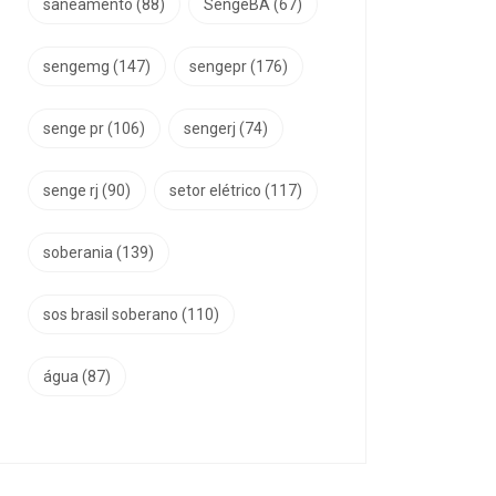
saneamento
(88)
SengeBA
(67)
sengemg
(147)
sengepr
(176)
senge pr
(106)
sengerj
(74)
senge rj
(90)
setor elétrico
(117)
soberania
(139)
sos brasil soberano
(110)
água
(87)