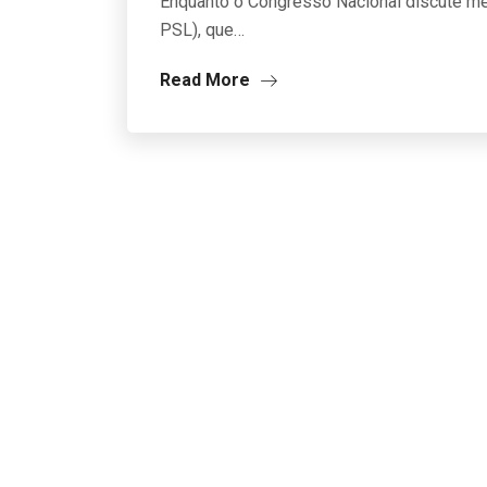
Enquanto o Congresso Nacional discute med
PSL), que…
Read More