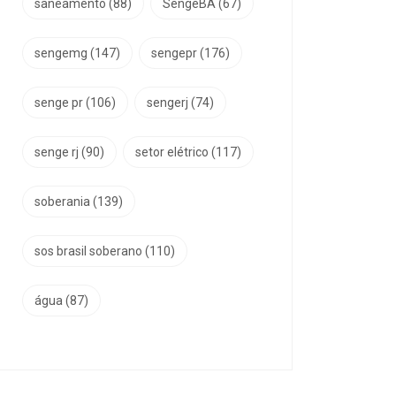
saneamento
(88)
SengeBA
(67)
sengemg
(147)
sengepr
(176)
senge pr
(106)
sengerj
(74)
senge rj
(90)
setor elétrico
(117)
soberania
(139)
sos brasil soberano
(110)
água
(87)