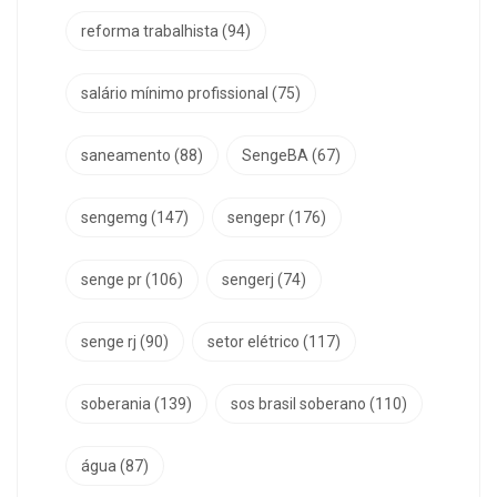
reforma trabalhista
(94)
salário mínimo profissional
(75)
saneamento
(88)
SengeBA
(67)
sengemg
(147)
sengepr
(176)
senge pr
(106)
sengerj
(74)
senge rj
(90)
setor elétrico
(117)
soberania
(139)
sos brasil soberano
(110)
água
(87)