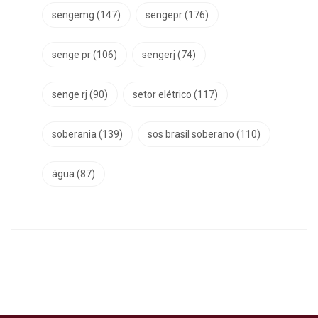
sengemg
(147)
sengepr
(176)
senge pr
(106)
sengerj
(74)
senge rj
(90)
setor elétrico
(117)
soberania
(139)
sos brasil soberano
(110)
água
(87)