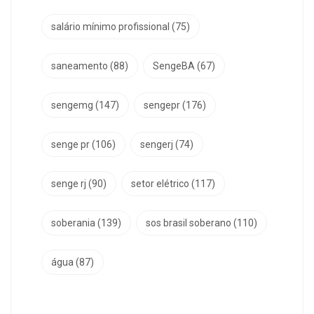
salário mínimo profissional
(75)
saneamento
(88)
SengeBA
(67)
sengemg
(147)
sengepr
(176)
senge pr
(106)
sengerj
(74)
senge rj
(90)
setor elétrico
(117)
soberania
(139)
sos brasil soberano
(110)
água
(87)