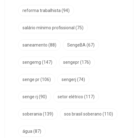
reforma trabalhista
(94)
salário mínimo profissional
(75)
saneamento
(88)
SengeBA
(67)
sengemg
(147)
sengepr
(176)
senge pr
(106)
sengerj
(74)
senge rj
(90)
setor elétrico
(117)
soberania
(139)
sos brasil soberano
(110)
água
(87)