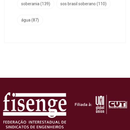
soberania
(139)
sos brasil soberano
(110)
água
(87)