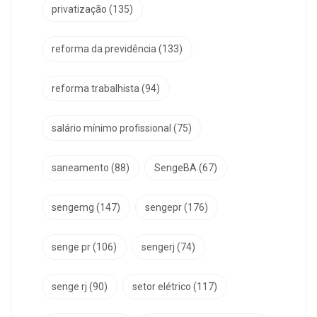
privatização
(135)
reforma da previdência
(133)
reforma trabalhista
(94)
salário mínimo profissional
(75)
saneamento
(88)
SengeBA
(67)
sengemg
(147)
sengepr
(176)
senge pr
(106)
sengerj
(74)
senge rj
(90)
setor elétrico
(117)