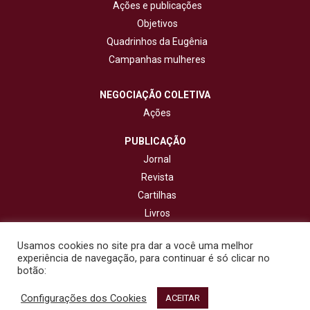
Ações e publicações
Objetivos
Quadrinhos da Eugênia
Campanhas mulheres
NEGOCIAÇÃO COLETIVA
Ações
PUBLICAÇÃO
Jornal
Revista
Cartilhas
Livros
Cadernos
Usamos cookies no site pra dar a você uma melhor
experiência de navegação, para continuar é só clicar no
CONTATO
botão:
Configurações dos Cookies
© 2020 - Fisenge - Federação Interestadual de Sindicatos de
ACEITAR
Engenheiros. Todos os direitos reservados. Design por