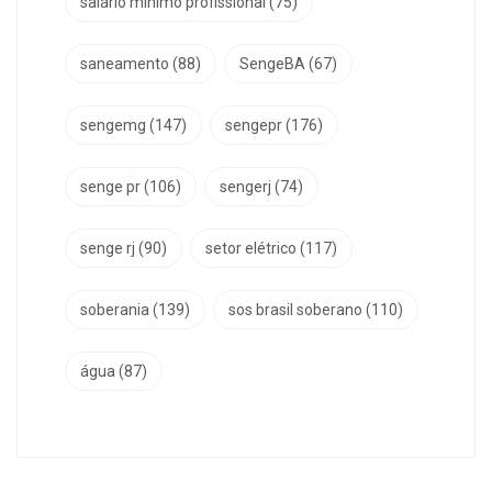
salário mínimo profissional
(75)
saneamento
(88)
SengeBA
(67)
sengemg
(147)
sengepr
(176)
senge pr
(106)
sengerj
(74)
senge rj
(90)
setor elétrico
(117)
soberania
(139)
sos brasil soberano
(110)
água
(87)