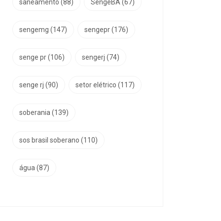
saneamento
(88)
SengeBA
(67)
sengemg
(147)
sengepr
(176)
senge pr
(106)
sengerj
(74)
senge rj
(90)
setor elétrico
(117)
soberania
(139)
sos brasil soberano
(110)
água
(87)