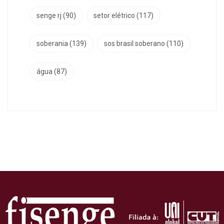
senge rj
(90)
setor elétrico
(117)
soberania
(139)
sos brasil soberano
(110)
água
(87)