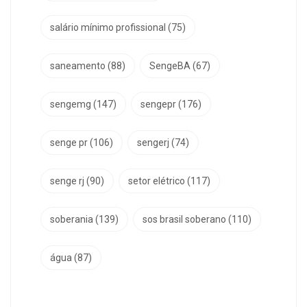
salário mínimo profissional
(75)
saneamento
(88)
SengeBA
(67)
sengemg
(147)
sengepr
(176)
senge pr
(106)
sengerj
(74)
senge rj
(90)
setor elétrico
(117)
soberania
(139)
sos brasil soberano
(110)
água
(87)