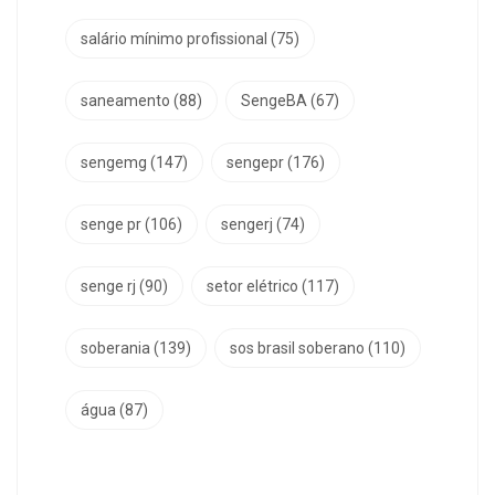
salário mínimo profissional
(75)
saneamento
(88)
SengeBA
(67)
sengemg
(147)
sengepr
(176)
senge pr
(106)
sengerj
(74)
senge rj
(90)
setor elétrico
(117)
soberania
(139)
sos brasil soberano
(110)
água
(87)