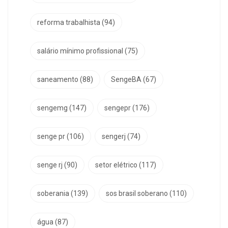
reforma trabalhista
(94)
salário mínimo profissional
(75)
saneamento
(88)
SengeBA
(67)
sengemg
(147)
sengepr
(176)
senge pr
(106)
sengerj
(74)
senge rj
(90)
setor elétrico
(117)
soberania
(139)
sos brasil soberano
(110)
água
(87)