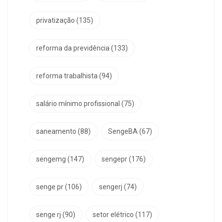
privatização
(135)
reforma da previdência
(133)
reforma trabalhista
(94)
salário mínimo profissional
(75)
saneamento
(88)
SengeBA
(67)
sengemg
(147)
sengepr
(176)
senge pr
(106)
sengerj
(74)
senge rj
(90)
setor elétrico
(117)