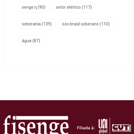
senge rj
(90)
setor elétrico
(117)
soberania
(139)
sos brasil soberano
(110)
água
(87)