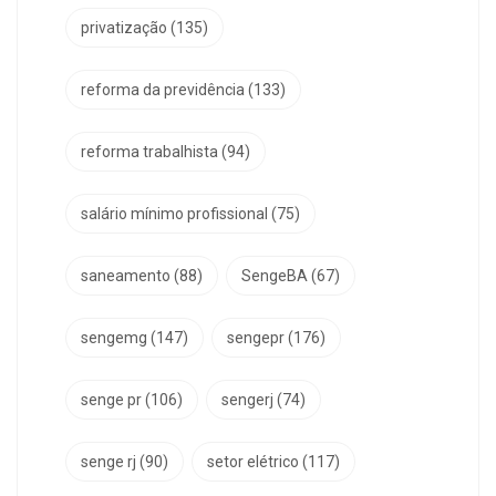
privatização
(135)
reforma da previdência
(133)
reforma trabalhista
(94)
salário mínimo profissional
(75)
saneamento
(88)
SengeBA
(67)
sengemg
(147)
sengepr
(176)
senge pr
(106)
sengerj
(74)
senge rj
(90)
setor elétrico
(117)