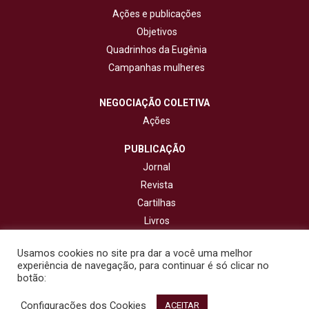
Ações e publicações
Objetivos
Quadrinhos da Eugênia
Campanhas mulheres
NEGOCIAÇÃO COLETIVA
Ações
PUBLICAÇÃO
Jornal
Revista
Cartilhas
Livros
Cadernos
Usamos cookies no site pra dar a você uma melhor
experiência de navegação, para continuar é só clicar no
CONTATO
botão:
Configurações dos Cookies
© 2020 - Fisenge - Federação Interestadual de Sindicatos de
ACEITAR