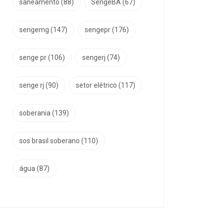
saneamento
(88)
SengeBA
(67)
sengemg
(147)
sengepr
(176)
senge pr
(106)
sengerj
(74)
senge rj
(90)
setor elétrico
(117)
soberania
(139)
sos brasil soberano
(110)
água
(87)