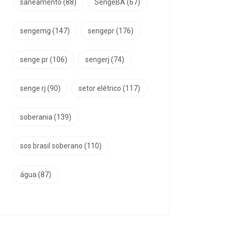
saneamento
(88)
SengeBA
(67)
sengemg
(147)
sengepr
(176)
senge pr
(106)
sengerj
(74)
senge rj
(90)
setor elétrico
(117)
soberania
(139)
sos brasil soberano
(110)
água
(87)