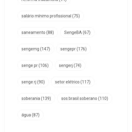
salário mínimo profissional
(75)
saneamento
(88)
SengeBA
(67)
sengemg
(147)
sengepr
(176)
senge pr
(106)
sengerj
(74)
senge rj
(90)
setor elétrico
(117)
soberania
(139)
sos brasil soberano
(110)
água
(87)