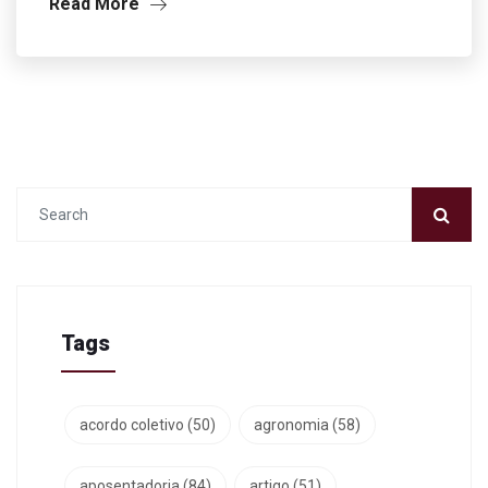
Read More
Tags
acordo coletivo
(50)
agronomia
(58)
aposentadoria
(84)
artigo
(51)