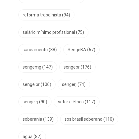
reforma trabalhista
(94)
salário mínimo profissional
(75)
saneamento
(88)
SengeBA
(67)
sengemg
(147)
sengepr
(176)
senge pr
(106)
sengerj
(74)
senge rj
(90)
setor elétrico
(117)
soberania
(139)
sos brasil soberano
(110)
água
(87)