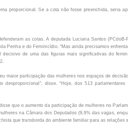
ma proporcional. Se a cota não fosse preenchida, seria apl
defenderam as cotas. A deputada Luciana Santos (PCdoB-P
 da Penha e do Feminicídio. “Mas ainda precisamos enfrentar
 decisivo de uma das figuras mais significativas do femin
2.
 maior participação das mulheres nos espaços de decisão 
to desproporcional”, disse. “Hoje, dos 513 parlamentare
 disse que o aumento da participação de mulheres no Parlame
de mulheres na Câmara dos Deputados (9,9% das vagas, enq
hista que transborda do ambiente familiar para as relações s