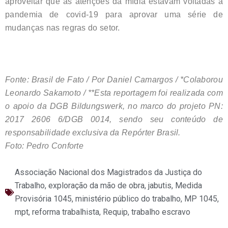
aproveitar que as atenções da mídia estavam voltadas à
pandemia de covid-19 para aprovar uma série de
mudanças nas regras do setor.
Fonte: Brasil de Fato / Por Daniel Camargos / *Colaborou
Leonardo Sakamoto /
**Esta reportagem foi realizada com
o apoio da DGB Bildungswerk, no marco do projeto PN:
2017 2606 6/DGB 0014, sendo seu conteúdo de
responsabilidade exclusiva da Repórter Brasil.
Foto: Pedro Conforte
Associação Nacional dos Magistrados da Justiça do
Trabalho
,
exploração da mão de obra
,
jabutis
,
Medida
Provisória 1045
,
ministério público do trabalho
,
MP 1045
,
mpt
,
reforma trabalhista
,
Requip
,
trabalho escravo