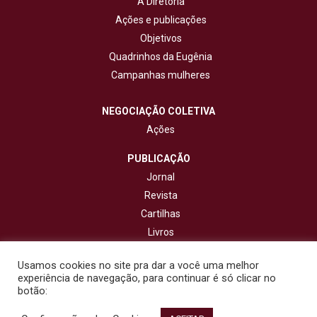
A Diretoria
Ações e publicações
Objetivos
Quadrinhos da Eugênia
Campanhas mulheres
NEGOCIAÇÃO COLETIVA
Ações
PUBLICAÇÃO
Jornal
Revista
Cartilhas
Livros
Cadernos
Usamos cookies no site pra dar a você uma melhor
experiência de navegação, para continuar é só clicar no
CONTATO
botão: