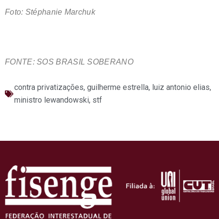
Foto: Stéphanie Marchuk
FONTE: SOS BRASIL SOBERANO
contra privatizações
,
guilherme estrella
,
luiz antonio elias
,
ministro lewandowski
,
stf