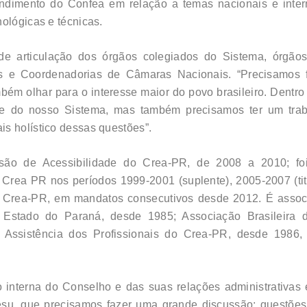
endimento do Confea em relação a temas nacionais e inte
ológicas e técnicas.
 articulação dos órgãos colegiados do Sistema, órgãos 
is e Coordenadorias de Câmaras Nacionais. “Precisamos 
ém olhar para o interesse maior do povo brasileiro. Dentro 
se do nosso Sistema, mas também precisamos ter um tra
s holístico dessas questões”.
são de Acessibilidade do Crea-PR, de 2008 a 2010; fo
rea PR nos períodos 1999-2001 (suplente), 2005-2007 (titula
 Crea-PR, em mandatos consecutivos desde 2012. É associ
 Estado do Paraná, desde 1985; Associação Brasileira
ssistência dos Profissionais do Crea-PR, desde 1986, 
ão interna do Conselho e das suas relações administrativa
su, que precisamos fazer uma grande discussão; questões