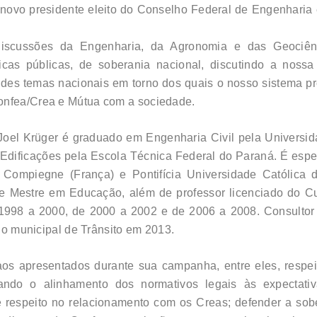
 novo presidente eleito do Conselho Federal de Engenharia 
discussões da Engenharia, da Agronomia e das Geociên
icas públicas, de soberania nacional, discutindo a nossa
ndes temas nacionais em torno dos quais o nosso sistema pro
Confea/Crea e Mútua com a sociedade.
Joel Krüger é graduado em Engenharia Civil pela Universi
 Edificações pela Escola Técnica Federal do Paraná. É esp
e Compiegne (França) e Pontifícia Universidade Católic
 e Mestre em Educação, além de professor licenciado do Cu
998 a 2000, de 2000 a 2002 e de 2006 a 2008. Consultor 
rio municipal de Trânsito em 2013.
s apresentados durante sua campanha, entre eles, respeit
ndo o alinhamento dos normativos legais às expectati
e respeito no relacionamento com os Creas; defender a sobe