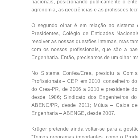
nacionais, posicionando publicamente o ent
agronomia, as geociências e as profissões tecn
O segundo olhar é em relação ao sistema de
Presidentes, Colégio de Entidades Naciona
resolver as nossas questões internas, mas tamb
com os nossos profissionais, que são a ba
Engenharia. Então, precisamos de um olhar mai
No Sistema Confea/Crea, presidiu a Comis
Profissionais – CEP, em 2010; conselheiro do C
do Crea-PR, de 2006 a 2010 e presidente do
desde 1986; Sindicato dos Engenheiros do
ABENC/PR, desde 2011; Mútua – Caixa de A
Engenharia – ABENGE, desde 2007.
Krüger pretende ainda voltar-se para a gest
“Temos programas importantes, como o Prode