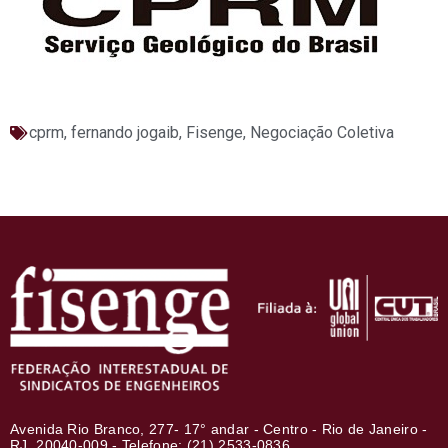
cprm
,
fernando jogaib
,
Fisenge
,
Negociação Coletiva
Avenida Rio Branco, 277- 17° andar - Centro - Rio de Janeiro -
RJ, 20040-009 - Telefone: (21) 2533-0836