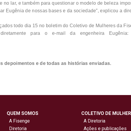
o e no lar, e também para questionar o modelo de beleza imp
ar Eugênia de nossas bases e da sociedade”, explicou a dir
çados todo dia 15 no boletim do Coletivo de Mulheres da Fi
 diretamente para o e-mail da engenheira Eugênia:
 os depoimentos e de todas as histórias enviadas.
QUEM SOMOS
COLETIVO DE MULHER
A Fisenge
A Diretoria
Diretoria
Ações e publicações