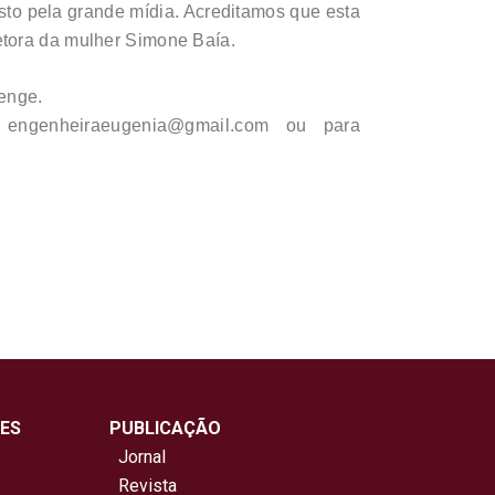
osto pela grande mídia. Acreditamos que esta
etora da mulher Simone Baía.
senge.
 engenheiraeugenia@gmail.com ou para
ES
PUBLICAÇÃO
Jornal
Revista