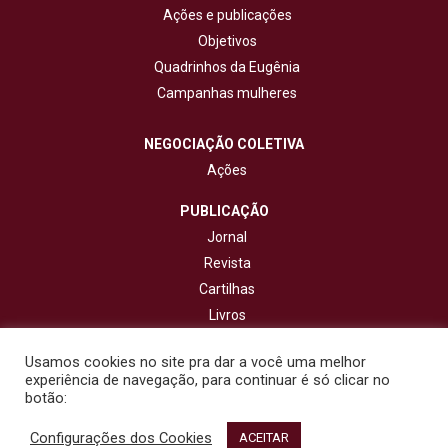
Ações e publicações
Objetivos
Quadrinhos da Eugênia
Campanhas mulheres
NEGOCIAÇÃO COLETIVA
Ações
PUBLICAÇÃO
Jornal
Revista
Cartilhas
Livros
Cadernos
Usamos cookies no site pra dar a você uma melhor
experiência de navegação, para continuar é só clicar no
CONTATO
botão:
Configurações dos Cookies
© 2020 - Fisenge - Federação Interestadual de Sindicatos de
ACEITAR