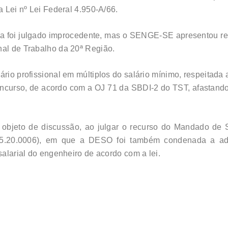
a Lei nº Lei Federal 4.950-A/66.
a foi julgado improcedente, mas o SENGE-SE apresentou recu
nal de Trabalho da 20ª Região.
ário profissional em múltiplos do salário mínimo, respeitada
concurso, de acordo com a OJ 71 da SBDI-2 do TST, afastand
oi objeto de discussão, ao julgar o recurso do Mandado d
5.20.0006), em que a DESO foi também condenada a ade
salarial do engenheiro de acordo com a lei.