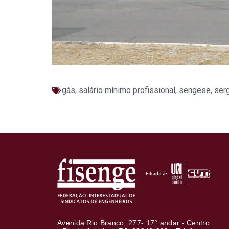
gás
,
salário mínimo profissional
,
sengese
,
ser
Avenida Rio Branco, 277- 17° andar - Centro