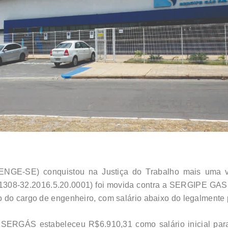
ENGE-SE) conquistou na Justiça do Trabalho mais uma vi
001308-32.2016.5.20.0001) foi movida contra a SERGIPE GA
 do cargo de engenheiro, com salário abaixo do legalmente p
a SERGÁS estabeleceu R$6.910,31 como salário inicial par