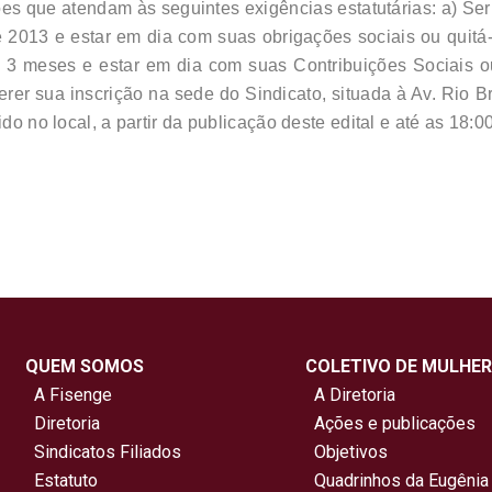
es que atendam às seguintes exigências estatutárias: a) Ser
013 e estar em dia com suas obrigações sociais ou quitá-las
 3 meses e estar em dia com suas Contribuições Sociais o
erer sua inscrição na sede do Sindicato, situada à Av. Rio 
ido no local, a partir da publicação deste edital e até as 18
QUEM SOMOS
COLETIVO DE MULHER
A Fisenge
A Diretoria
Diretoria
Ações e publicações
Sindicatos Filiados
Objetivos
Estatuto
Quadrinhos da Eugênia