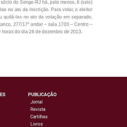
 sócio do Senge-RJ há, pelo menos, 6 (seis)
 no ato da inscrição. Para votar, o eleitor
u quitá-las no ato da votação em separado.
Branco, 277/17º andar – sala 1703 – Centro –
:00 horas do dia 26 de dezembro de 2013.
ES
PUBLICAÇÃO
Jornal
Revista
Cartilhas
Livros