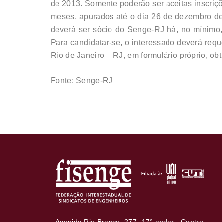
de 2013. Somente poderão ser aceitas inscriçõ
meses, apurados até o dia 26 de dezembro de 2
deverá ser sócio do Senge-RJ há, no mínimo,
Para candidatar-se, o interessado deverá requ
Rio de Janeiro – RJ, em formulário próprio, obt
Fonte: Senge-RJ
Avenida Rio Branco, 277- 17° andar - Centro