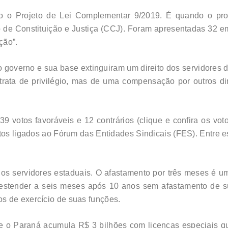
o Projeto de Lei Complementar 9/2019. É quando o projet
 de Constituição e Justiça (CCJ). Foram apresentadas 32 
ção”.
o governo e sua base extinguiram um direito dos servidores 
rata de privilégio, mas de uma compensação por outros dire
39 votos favoráveis e 12 contrários (clique e confira os vo
atos ligados ao Fórum das Entidades Sindicais (FES). Entre
s servidores estaduais. O afastamento por três meses é um
e estender a seis meses após 10 anos sem afastamento de su
s de exercício de suas funções.
e o Paraná acumula R$ 3 bilhões com licenças especiais qu