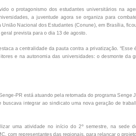
vido o protagonismo dos estudantes universitários na ag
niversidades, a juventude agora se organiza para combate
 União Nacional dos Estudantes (Conune), em Brasília, ficou
eral prevista para o dia 13 de agosto.
taca a centralidade da pauta contra a privatização. “Esse 
reitores e na autonomia das universidades: o desmonte da g
 Senge-PR está atuando pela retomada do programa Senge J
e buscava integrar ao sindicato uma nova geração de traba
zar uma atividade no início do 2º semestre, na sede d
MC, com representantes das regionais, para relançar o proje