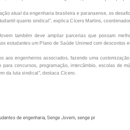
uação atual da engenharia brasileira e paranaense, os desaf
tudantil quanto sindical”, explica Cícero Martins, coordena
Jovem também deve ampliar parcerias que possam melho
aos estudantes um Plano de Saúde Unimed com descontos es
os aos engenheiros associados, fazendo uma customização 
 para concursos, programação, intercâmbio, escolas de músi
 da luta sindical”, destaca Cícero.
udantes de engenharia
,
Senge Jovem
,
senge pr